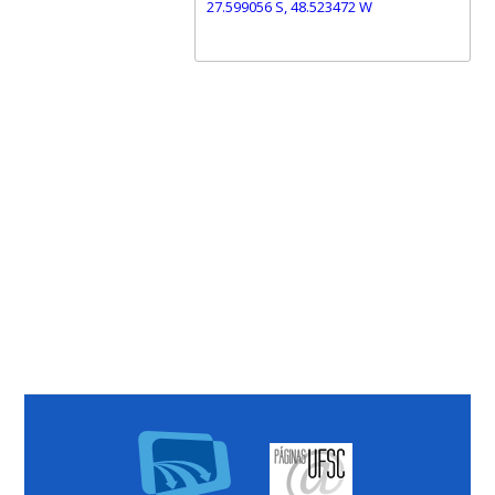
27.599056 S, 48.523472 W