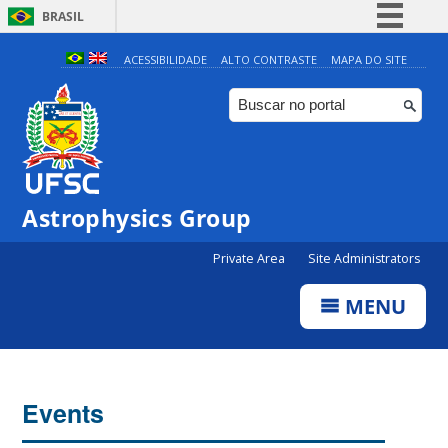
BRASIL
Simplifique!
ACESSIBILIDADE
ALTO CONTRASTE
MAPA DO SITE
Comunica BR
Participe
Acesso à informação
Legislação
Astrophysics Group
Canais
Private Area
Site Administrators
MENU
Events