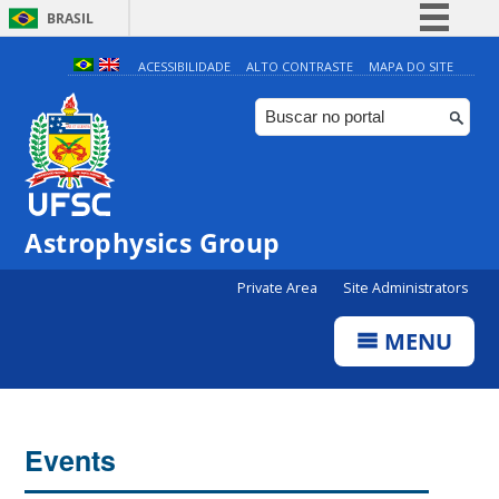
BRASIL
Simplifique!
ACESSIBILIDADE
ALTO CONTRASTE
MAPA DO SITE
Comunica BR
Participe
Acesso à informação
Legislação
Astrophysics Group
Canais
Private Area
Site Administrators
MENU
Events