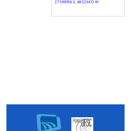
27.599056 S, 48.523472 W