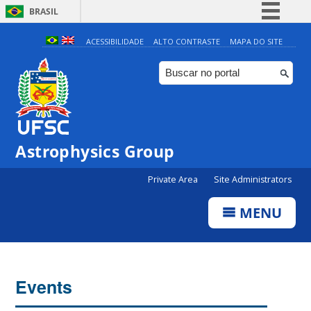
BRASIL
Simplifique!
ACESSIBILIDADE
ALTO CONTRASTE
MAPA DO SITE
Comunica BR
Participe
Acesso à informação
Legislação
Astrophysics Group
Canais
Private Area
Site Administrators
MENU
Events