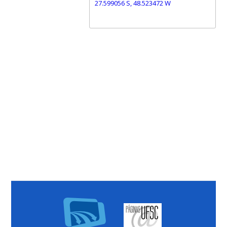
27.599056 S, 48.523472 W