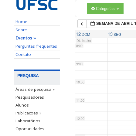
Categorias
6:00
Home
SEMANA DE ABRIL 
7:00
Sobre
12
13
DOM
SEG
Eventos »
Dia inteiro
Perguntas frequentes
8:00
Contato
9:00
PESQUISA
10:00
Áreas de pesquisa »
Pesquisadores
11:00
Alunos
Publicações »
12:00
Laboratórios
Oportunidades