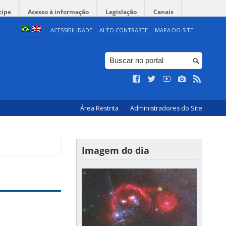
cipe
Acesso à informação
Legislação
Canais
ACESSIBILIDADE
ALTO CONTRASTE
MAPA DO SITE
Área Restrita
Administradores do Site
Imagem do dia