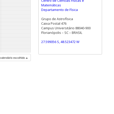
Centro de Ciências Físicas e
Matemáticas
Departamento de Física
Grupo de Astrofísica
Caixa Postal 476
Campus Universitário 88040-900
Florianópolis – SC – BRASIL
27.599056 S, 48.523472 W
calendário escolhido