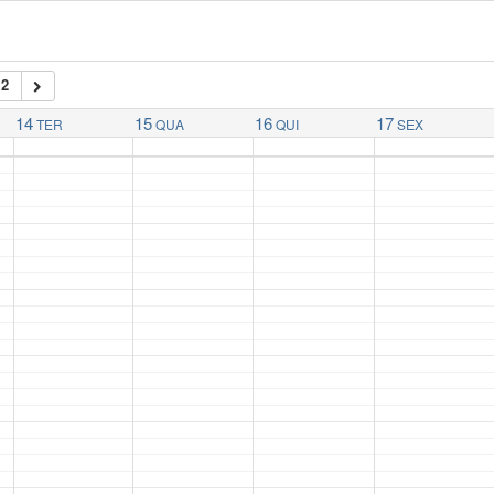
12
14
15
16
17
TER
QUA
QUI
SEX