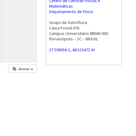
Centro de Ciências Físicas e
Matemáticas
Departamento de Física
Grupo de Astrofísica
Caixa Postal 476
Campus Universitário 88040-900
Florianópolis – SC – BRASIL
27.599056 S, 48.523472 W
Assinar