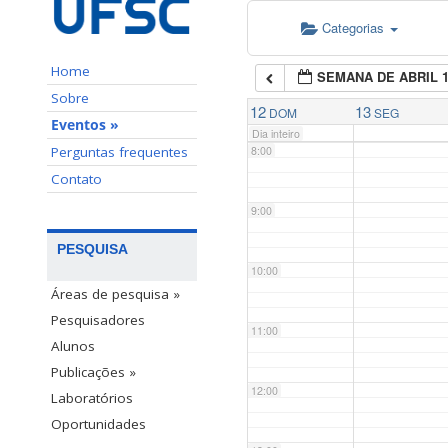
Categorias
6:00
Home
SEMANA DE ABRIL 
7:00
Sobre
12
13
DOM
SEG
Eventos »
Dia inteiro
Perguntas frequentes
8:00
Contato
9:00
PESQUISA
10:00
Áreas de pesquisa »
Pesquisadores
11:00
Alunos
Publicações »
12:00
Laboratórios
Oportunidades