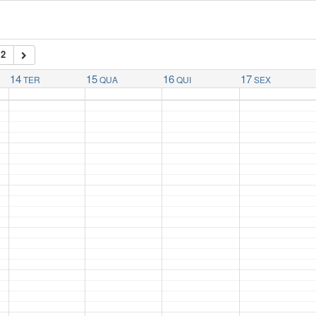
12
14
15
16
17
TER
QUA
QUI
SEX