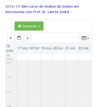
2018-10:
Mini-curso de Análise de Dados em
Astronomia com Prof. Dr. Laerte Sodré
Categorias
16
17
18
19
20
21
22
SEG
TER
QUA
QUI
SEX
SÁB
DOM
Dia
inteiro
0:00
1:00
2:00
3:00