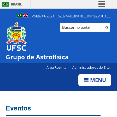
BRASIL
Simplifique!
ACESSIBILIDADE
ALTO CONTRASTE
MAPA DO SITE
Comunica BR
Participe
Acesso à informação
Legislação
Grupo de Astrofísica
Canais
Área Restrita
Administradores do Site
MENU
Eventos