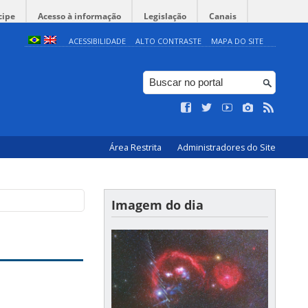
cipe
Acesso à informação
Legislação
Canais
ACESSIBILIDADE
ALTO CONTRASTE
MAPA DO SITE
Área Restrita
Administradores do Site
Imagem do dia