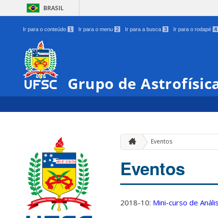
BRASIL
Ir para o conteúdo
1
Ir para o menu
2
Ir para a busca
3
Ir para o rodapé
4
Grupo de Astrofísic
Eventos
Eventos
2018-10:
Mini-curso de Anál