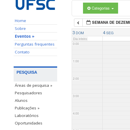
Categorias
Home
SEMANA DE DEZEM
Sobre
3
4
DOM
SEG
Eventos »
Dia inteiro
Perguntas frequentes
0:00
Contato
1:00
PESQUISA
2:00
Áreas de pesquisa »
Pesquisadores
3:00
Alunos
Publicações »
4:00
Laboratórios
Oportunidades