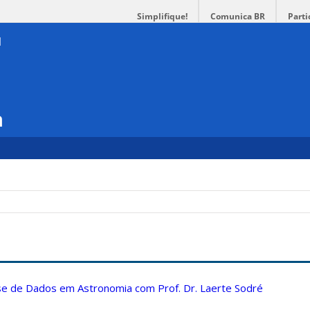
Simplifique!
Comunica BR
Parti
a
ise de Dados em Astronomia com Prof. Dr. Laerte Sodré