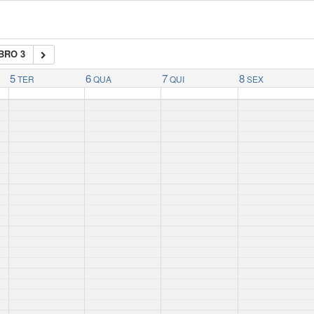
BRO 3
5
6
7
8
TER
QUA
QUI
SEX