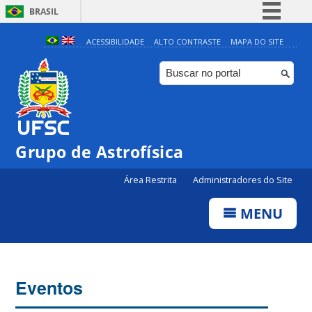
BRASIL
Simplifique!
ACESSIBILIDADE
ALTO CONTRASTE
MAPA DO SITE
Comunica BR
Participe
Acesso à informação
Legislação
0:00
Grupo de Astrofísica
Canais
Área Restrita
Administradores do Site
1:00
MENU
2:00
3:00
Eventos
4:00