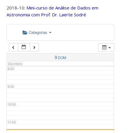
2018-10:
Mini-curso de Análise de Dados em
Astronomia com Prof. Dr. Laerte Sodré
5:00
Categorias
6:00
7:00
9
DOM
Dia inteiro
8:00
9:00
10:00
11:00