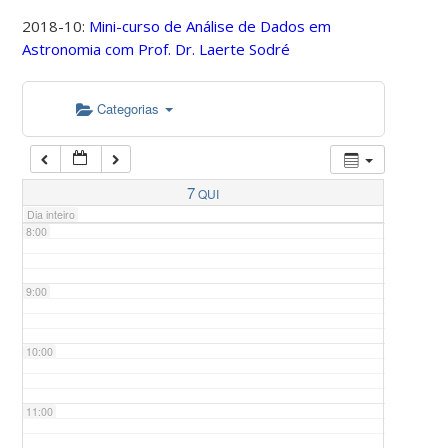
2018-10:
Mini-curso de Análise de Dados em
Astronomia com Prof. Dr. Laerte Sodré
5:00
Categorias
6:00
7:00
7
QUI
Dia inteiro
8:00
9:00
10:00
11:00