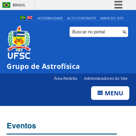
BRASIL
Simplifique!
ACESSIBILIDADE
ALTO CONTRASTE
MAPA DO SITE
Comunica BR
Participe
Acesso à informação
Legislação
0:00
Grupo de Astrofísica
Canais
Área Restrita
Administradores do Site
1:00
MENU
2:00
3:00
Eventos
4:00