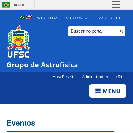
BRASIL
Simplifique!
ACESSIBILIDADE
ALTO CONTRASTE
MAPA DO SITE
Comunica BR
Participe
Acesso à informação
Legislação
Grupo de Astrofísica
Canais
Área Restrita
Administradores do Site
MENU
Eventos