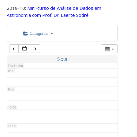
2018-10:
Mini-curso de Análise de Dados em
Astronomia com Prof. Dr. Laerte Sodré
5:00
Categorias
6:00
7:00
5
QUI
Dia inteiro
8:00
9:00
10:00
11:00