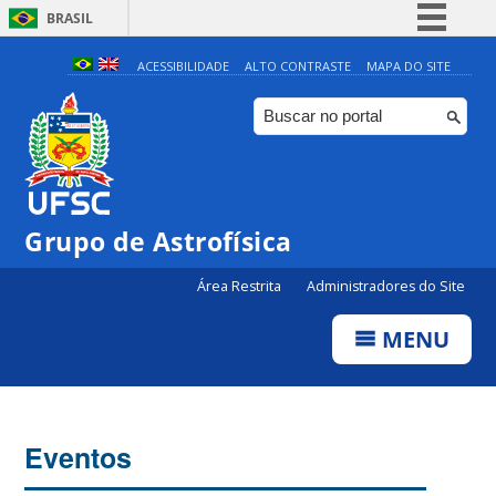
BRASIL
Simplifique!
ACESSIBILIDADE
ALTO CONTRASTE
MAPA DO SITE
Comunica BR
Participe
Acesso à informação
Legislação
0:00
Grupo de Astrofísica
Canais
Área Restrita
Administradores do Site
1:00
MENU
2:00
3:00
Eventos
4:00