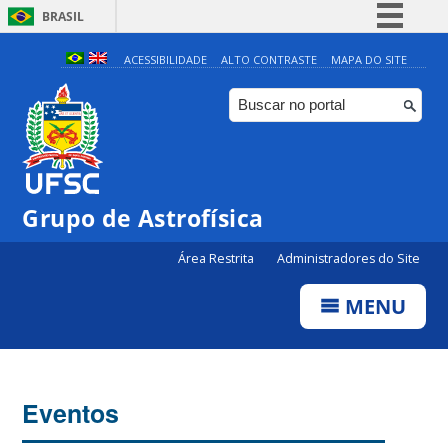
BRASIL
Simplifique!
ACESSIBILIDADE
ALTO CONTRASTE
MAPA DO SITE
Comunica BR
Participe
Acesso à informação
Legislação
Grupo de Astrofísica
Canais
Área Restrita
Administradores do Site
MENU
Eventos