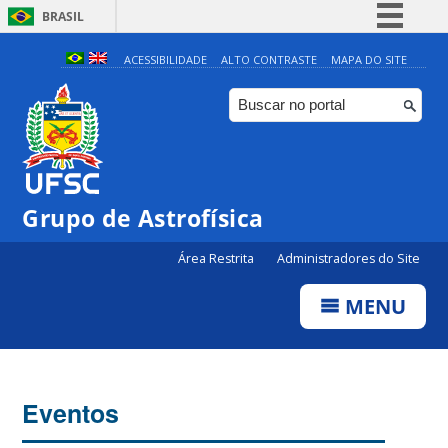
BRASIL
Simplifique!
ACESSIBILIDADE
ALTO CONTRASTE
MAPA DO SITE
Comunica BR
Participe
Acesso à informação
Legislação
Grupo de Astrofísica
Canais
Área Restrita
Administradores do Site
MENU
Eventos