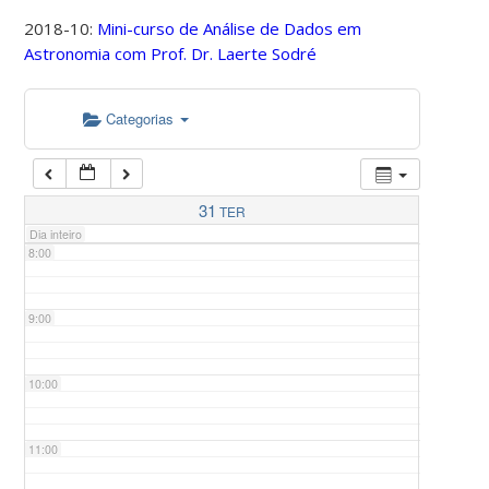
2018-10:
Mini-curso de Análise de Dados em
Astronomia com Prof. Dr. Laerte Sodré
5:00
Categorias
6:00
7:00
31
TER
Dia inteiro
8:00
9:00
10:00
11:00