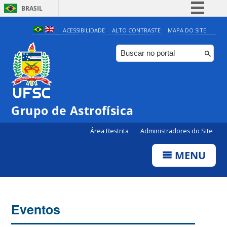
BRASIL
Simplifique!
ACESSIBILIDADE
ALTO CONTRASTE
MAPA DO SITE
Comunica BR
Participe
Acesso à informação
Legislação
0:00
Grupo de Astrofísica
Canais
Área Restrita
Administradores do Site
1:00
MENU
2:00
3:00
Eventos
4:00