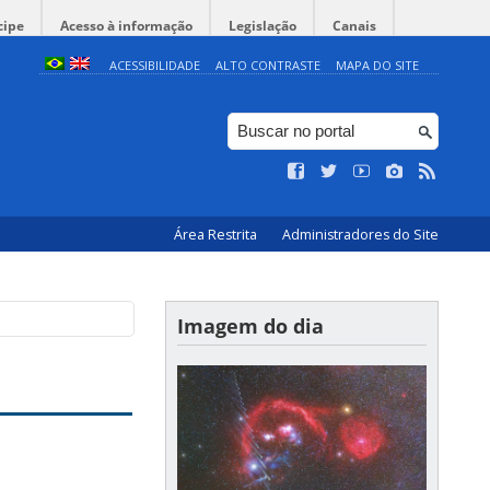
cipe
Acesso à informação
Legislação
Canais
ACESSIBILIDADE
ALTO CONTRASTE
MAPA DO SITE
Área Restrita
Administradores do Site
Imagem do dia