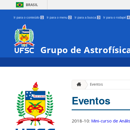
BRASIL
Ir para o conteúdo
1
Ir para o menu
2
Ir para a busca
3
Ir para o rodapé
4
Grupo de Astrofísic
Eventos
Eventos
2018-10:
Mini-curso de Anál