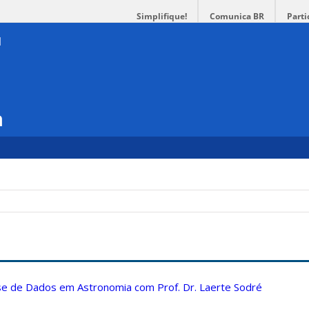
Simplifique!
Comunica BR
Parti
a
ise de Dados em Astronomia com Prof. Dr. Laerte Sodré