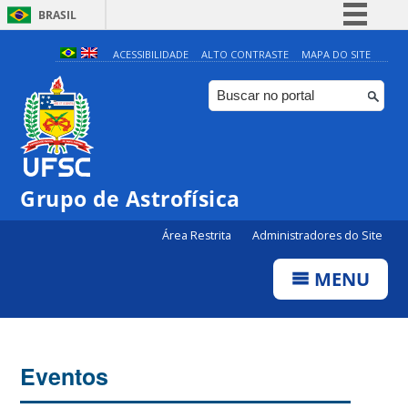
BRASIL
Simplifique!
ACESSIBILIDADE
ALTO CONTRASTE
MAPA DO SITE
Comunica BR
Participe
Acesso à informação
Legislação
Grupo de Astrofísica
Canais
Área Restrita
Administradores do Site
MENU
Eventos