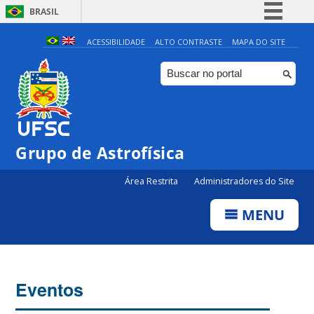
BRASIL
Simplifique!
ACESSIBILIDADE
ALTO CONTRASTE
MAPA DO SITE
Comunica BR
Participe
Acesso à informação
Legislação
Grupo de Astrofísica
Canais
Área Restrita
Administradores do Site
MENU
Eventos