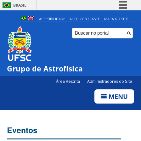
BRASIL
Simplifique!
ACESSIBILIDADE
ALTO CONTRASTE
MAPA DO SITE
Comunica BR
Participe
Acesso à informação
Legislação
0:00
Grupo de Astrofísica
Canais
Área Restrita
Administradores do Site
1:00
MENU
2:00
3:00
Eventos
4:00