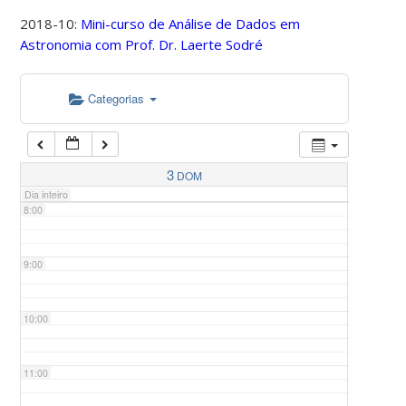
2018-10:
Mini-curso de Análise de Dados em
Astronomia com Prof. Dr. Laerte Sodré
5:00
Categorias
6:00
7:00
3
DOM
Dia inteiro
8:00
9:00
10:00
11:00