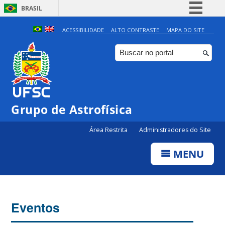
BRASIL
Simplifique!
ACESSIBILIDADE
ALTO CONTRASTE
MAPA DO SITE
Comunica BR
Participe
Acesso à informação
Legislação
Grupo de Astrofísica
Canais
Área Restrita
Administradores do Site
MENU
Eventos