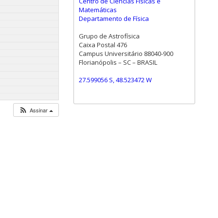
Centro de Ciências Físicas e
Matemáticas
Departamento de Física
Grupo de Astrofísica
Caixa Postal 476
Campus Universitário 88040-900
Florianópolis – SC – BRASIL
27.599056 S, 48.523472 W
Assinar