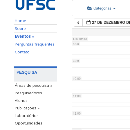
Categorias
6:00
Home
27 DE DEZEMBRO DE
7:00
Sobre
Eventos »
Dia inteiro
Perguntas frequentes
8:00
Contato
9:00
PESQUISA
10:00
Áreas de pesquisa »
Pesquisadores
11:00
Alunos
Publicações »
12:00
Laboratórios
Oportunidades