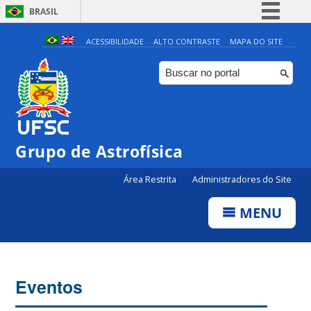
BRASIL
Simplifique!
ACESSIBILIDADE
ALTO CONTRASTE
MAPA DO SITE
Comunica BR
Participe
Acesso à informação
Legislação
Grupo de Astrofísica
Canais
Área Restrita
Administradores do Site
MENU
Eventos