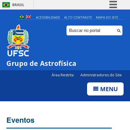
BRASIL
Simplifique!
ACESSIBILIDADE
ALTO CONTRASTE
MAPA DO SITE
Comunica BR
Participe
Acesso à informação
Legislação
Grupo de Astrofísica
Canais
Área Restrita
Administradores do Site
MENU
Eventos