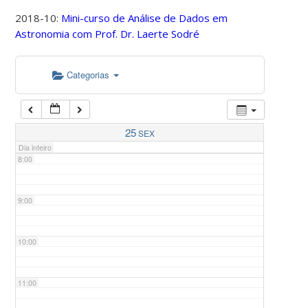
2018-10:
Mini-curso de Análise de Dados em
Astronomia com Prof. Dr. Laerte Sodré
5:00
Categorias
6:00
7:00
25
SEX
Dia inteiro
8:00
9:00
10:00
11:00