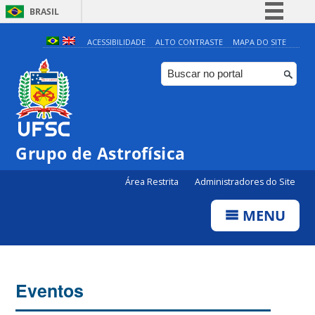
BRASIL
Simplifique!
ACESSIBILIDADE
ALTO CONTRASTE
MAPA DO SITE
Comunica BR
Participe
Acesso à informação
Legislação
0:00
Grupo de Astrofísica
Canais
Área Restrita
Administradores do Site
1:00
MENU
2:00
3:00
Eventos
4:00