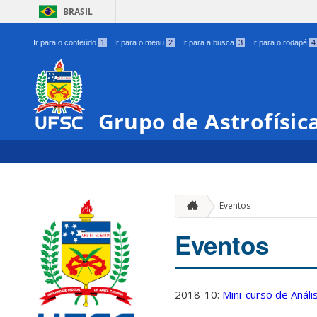
BRASIL
Ir para o conteúdo
1
Ir para o menu
2
Ir para a busca
3
Ir para o rodapé
4
Grupo de Astrofísic
Eventos
Eventos
2018-10:
Mini-curso de Anál