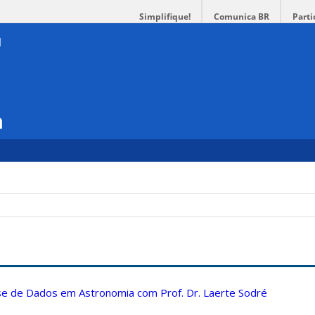
Simplifique!
Comunica BR
Parti
a
ise de Dados em Astronomia com Prof. Dr. Laerte Sodré