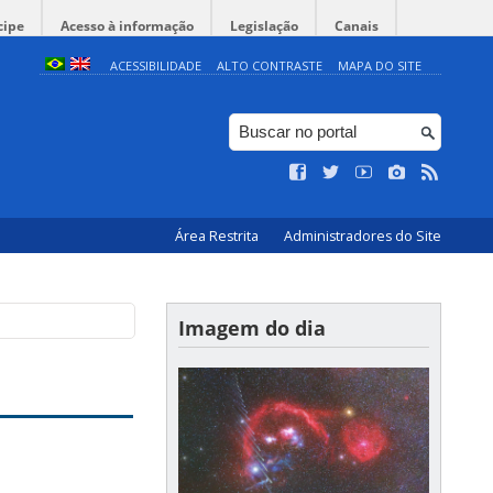
cipe
Acesso à informação
Legislação
Canais
ACESSIBILIDADE
ALTO CONTRASTE
MAPA DO SITE
Área Restrita
Administradores do Site
Imagem do dia