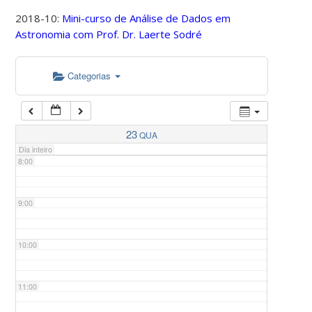
2018-10:
Mini-curso de Análise de Dados em
Astronomia com Prof. Dr. Laerte Sodré
5:00
Categorias
6:00
7:00
23
QUA
Dia inteiro
8:00
9:00
10:00
11:00