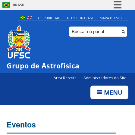
BRASIL
Simplifique!
ACESSIBILIDADE
ALTO CONTRASTE
MAPA DO SITE
Comunica BR
Participe
Acesso à informação
Legislação
0:00
Grupo de Astrofísica
Canais
Área Restrita
Administradores do Site
1:00
MENU
2:00
3:00
Eventos
4:00