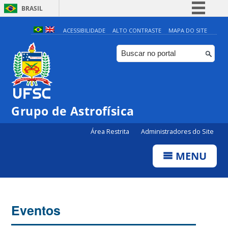
BRASIL
Simplifique!
ACESSIBILIDADE
ALTO CONTRASTE
MAPA DO SITE
Comunica BR
Participe
Acesso à informação
Legislação
0:00
Grupo de Astrofísica
Canais
Área Restrita
Administradores do Site
1:00
MENU
2:00
3:00
Eventos
4:00