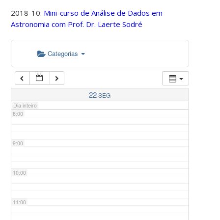
2018-10:
Mini-curso de Análise de Dados em
Astronomia com Prof. Dr. Laerte Sodré
5:00
Categorias
6:00
7:00
22
SEG
Dia inteiro
8:00
9:00
10:00
11:00