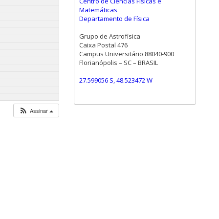
Centro de Ciências Físicas e
Matemáticas
Departamento de Física
Grupo de Astrofísica
Caixa Postal 476
Campus Universitário 88040-900
Florianópolis – SC – BRASIL
27.599056 S, 48.523472 W
Assinar