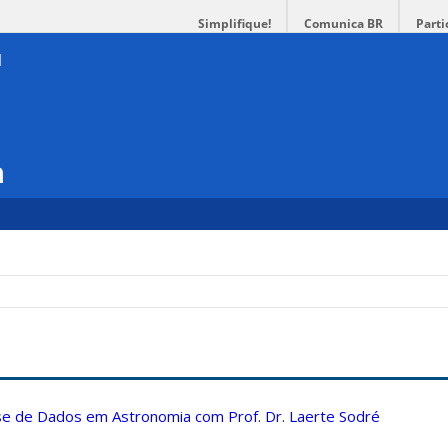
Simplifique!
Comunica BR
Parti
a
ise de Dados em Astronomia com Prof. Dr. Laerte Sodré