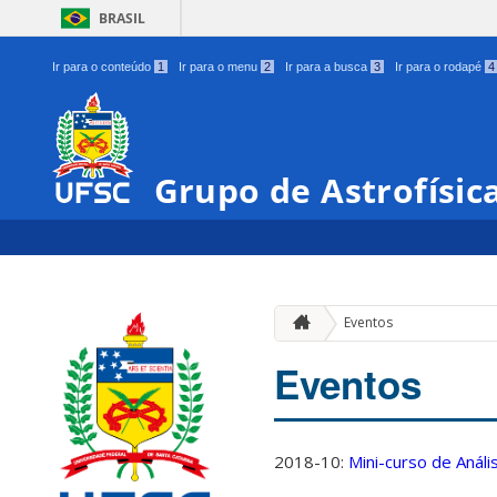
BRASIL
Ir para o conteúdo
1
Ir para o menu
2
Ir para a busca
3
Ir para o rodapé
4
Grupo de Astrofísic
Eventos
Eventos
2018-10:
Mini-curso de Anál