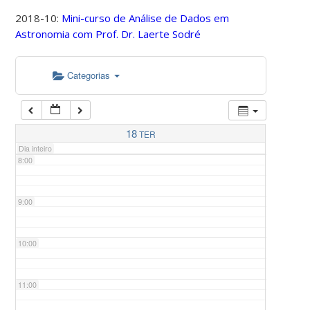
2018-10:
Mini-curso de Análise de Dados em
Astronomia com Prof. Dr. Laerte Sodré
5:00
Categorias
6:00
7:00
18
TER
Dia inteiro
8:00
9:00
10:00
11:00