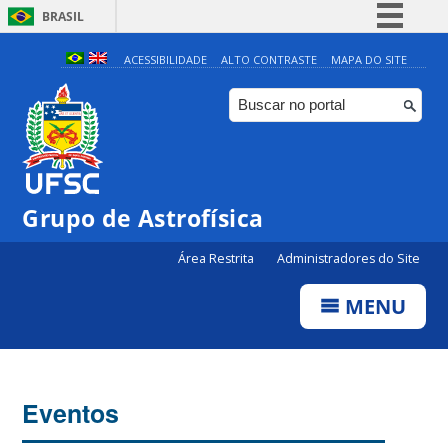
BRASIL
Simplifique!
ACESSIBILIDADE
ALTO CONTRASTE
MAPA DO SITE
Comunica BR
Participe
Acesso à informação
Legislação
0:00
Grupo de Astrofísica
Canais
Área Restrita
Administradores do Site
1:00
MENU
2:00
3:00
Eventos
4:00