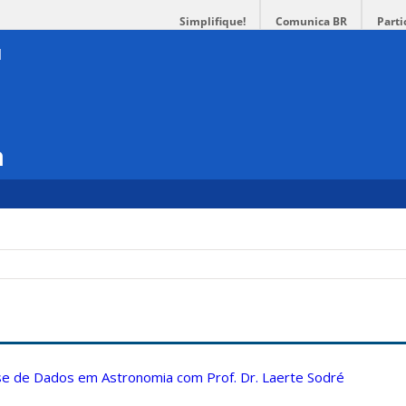
Simplifique!
Comunica BR
Parti
a
ise de Dados em Astronomia com Prof. Dr. Laerte Sodré