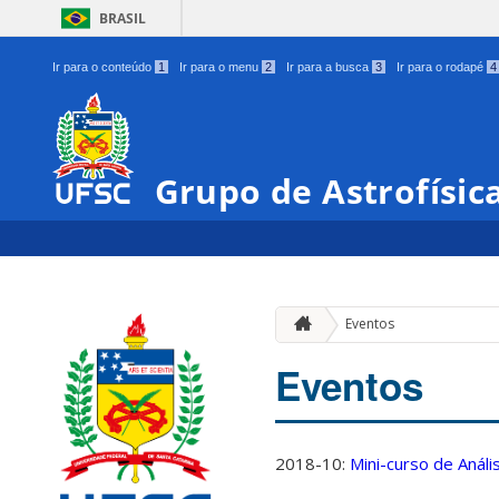
BRASIL
Ir para o conteúdo
1
Ir para o menu
2
Ir para a busca
3
Ir para o rodapé
4
Grupo de Astrofísic
Eventos
Eventos
2018-10:
Mini-curso de Anál