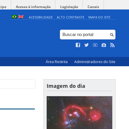
cipe
Acesso à informação
Legislação
Canais
ACESSIBILIDADE
ALTO CONTRASTE
MAPA DO SITE
Área Restrita
Administradores do Site
Imagem do dia