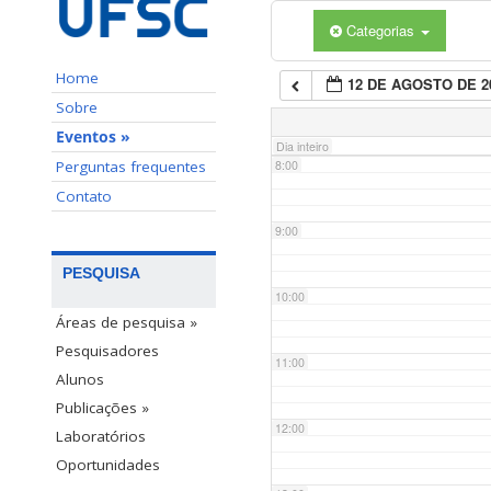
Categorias
6:00
Home
12 DE AGOSTO DE 2
7:00
Sobre
Eventos »
Dia inteiro
Perguntas frequentes
8:00
Contato
9:00
PESQUISA
10:00
Áreas de pesquisa »
Pesquisadores
11:00
Alunos
Publicações »
12:00
Laboratórios
Oportunidades