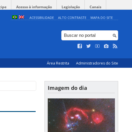
cipe
Acesso à informação
Legislação
Canais
ACESSIBILIDADE
ALTO CONTRASTE
MAPA DO SITE
Área Restrita
Administradores do Site
Imagem do dia