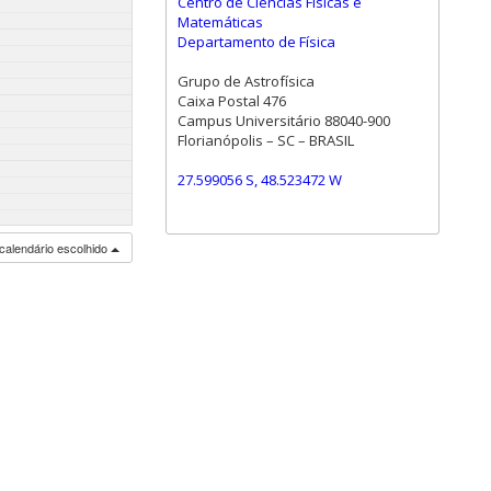
Centro de Ciências Físicas e
Matemáticas
Departamento de Física
Grupo de Astrofísica
Caixa Postal 476
Campus Universitário 88040-900
Florianópolis – SC – BRASIL
27.599056 S, 48.523472 W
calendário escolhido