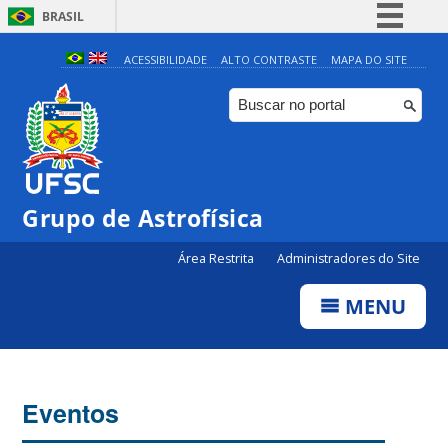
BRASIL
Simplifique!
ACESSIBILIDADE
ALTO CONTRASTE
MAPA DO SITE
Comunica BR
Participe
Acesso à informação
Legislação
0:00
Grupo de Astrofísica
Canais
Área Restrita
Administradores do Site
1:00
MENU
2:00
3:00
Eventos
4:00