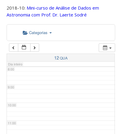
2018-10:
Mini-curso de Análise de Dados em
Astronomia com Prof. Dr. Laerte Sodré
5:00
Categorias
6:00
7:00
12
QUA
Dia inteiro
8:00
9:00
10:00
11:00