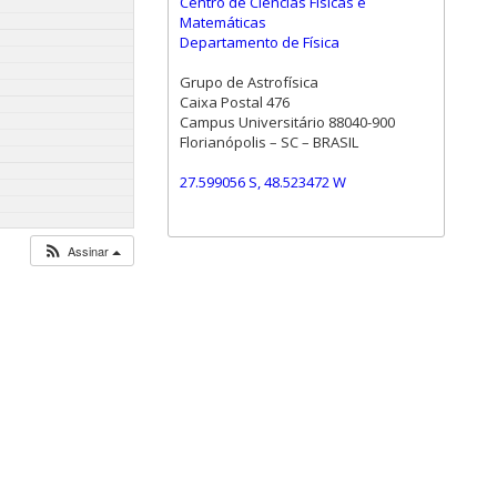
Centro de Ciências Físicas e
Matemáticas
Departamento de Física
Grupo de Astrofísica
Caixa Postal 476
Campus Universitário 88040-900
Florianópolis – SC – BRASIL
27.599056 S, 48.523472 W
Assinar