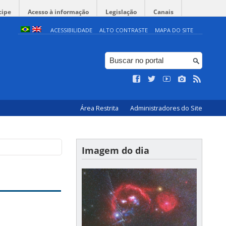
cipe
Acesso à informação
Legislação
Canais
ACESSIBILIDADE
ALTO CONTRASTE
MAPA DO SITE
Área Restrita
Administradores do Site
Imagem do dia