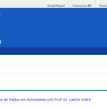
Simplifique!
Comunica BR
Parti
a
ise de Dados em Astronomia com Prof. Dr. Laerte Sodré