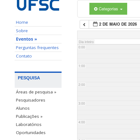
Categorias
Home
2 DE MAIO DE 2026
Sobre
Eventos »
Dia inteiro
Perguntas frequentes
0:00
Contato
1:00
PESQUISA
2:00
Áreas de pesquisa »
Pesquisadores
3:00
Alunos
Publicações »
4:00
Laboratórios
Oportunidades