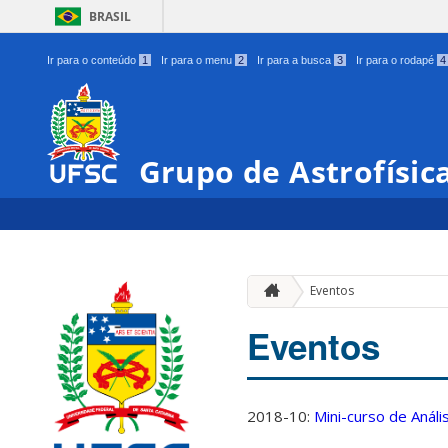
BRASIL
Ir para o conteúdo
1
Ir para o menu
2
Ir para a busca
3
Ir para o rodapé
4
Grupo de Astrofísic
Eventos
Eventos
2018-10:
Mini-curso de Anál