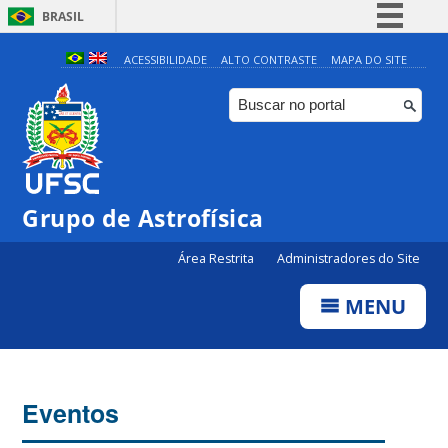
BRASIL
Simplifique!
ACESSIBILIDADE
ALTO CONTRASTE
MAPA DO SITE
Comunica BR
Participe
Acesso à informação
Legislação
Grupo de Astrofísica
Canais
Área Restrita
Administradores do Site
MENU
Eventos