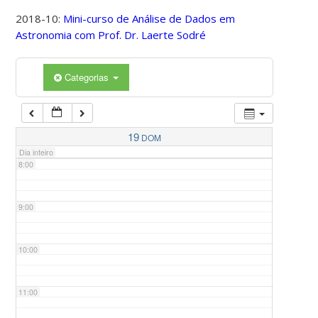
2018-10:
Mini-curso de Análise de Dados em
Astronomia com Prof. Dr. Laerte Sodré
5:00
Categorias
6:00
7:00
19
DOM
Dia inteiro
8:00
9:00
10:00
11:00