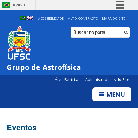
BRASIL
Simplifique!
ACESSIBILIDADE
ALTO CONTRASTE
MAPA DO SITE
Comunica BR
Participe
Acesso à informação
Legislação
0:00
Grupo de Astrofísica
Canais
Área Restrita
Administradores do Site
1:00
MENU
2:00
3:00
Eventos
4:00