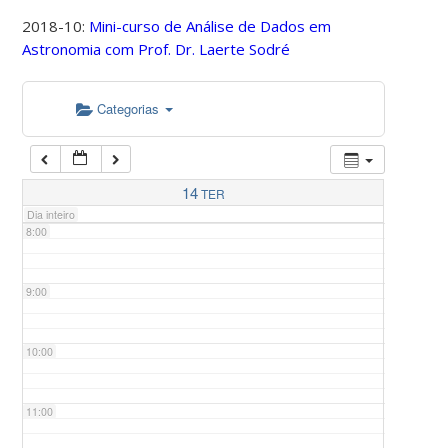
2018-10:
Mini-curso de Análise de Dados em
Astronomia com Prof. Dr. Laerte Sodré
5:00
Categorias
6:00
7:00
14
TER
Dia inteiro
8:00
9:00
10:00
11:00