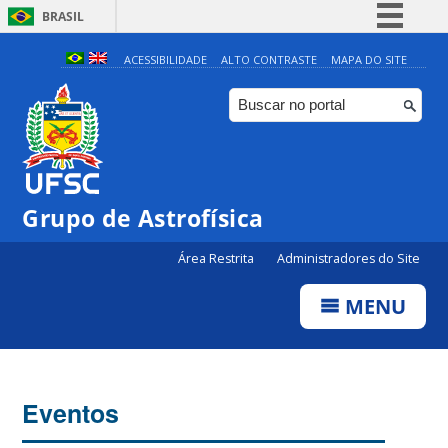
BRASIL
Simplifique!
ACESSIBILIDADE
ALTO CONTRASTE
MAPA DO SITE
Comunica BR
Participe
Acesso à informação
Legislação
0:00
Grupo de Astrofísica
Canais
Área Restrita
Administradores do Site
1:00
MENU
2:00
3:00
Eventos
4:00