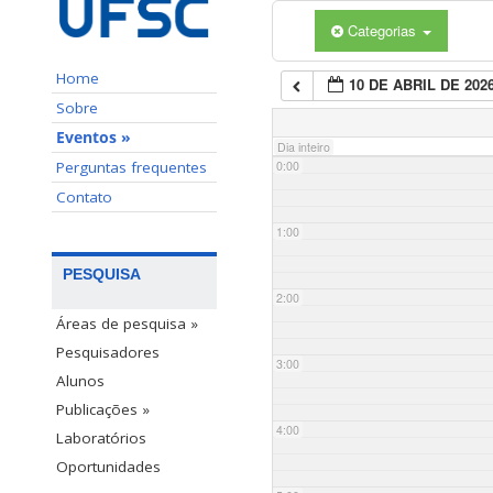
Categorias
Home
10 DE ABRIL DE 202
Sobre
Eventos »
Dia inteiro
Perguntas frequentes
0:00
Contato
1:00
PESQUISA
2:00
Áreas de pesquisa »
Pesquisadores
3:00
Alunos
Publicações »
4:00
Laboratórios
Oportunidades