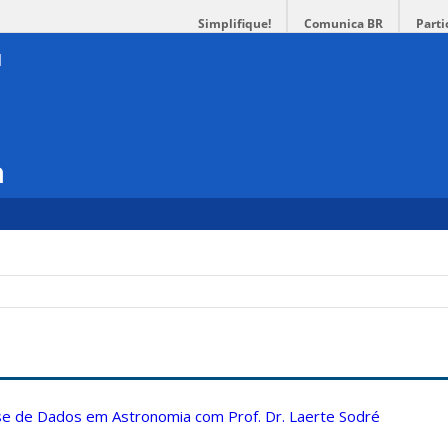
Simplifique!
Comunica BR
Parti
a
ise de Dados em Astronomia com Prof. Dr. Laerte Sodré