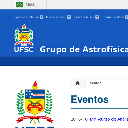
BRASIL
Ir para o conteúdo
1
Ir para o menu
2
Ir para a busca
3
Ir para o rodapé
4
Grupo de Astrofísic
Eventos
Eventos
2018-10:
Mini-curso de Anál