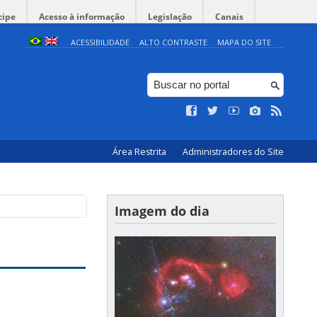
cipe
Acesso à informação
Legislação
Canais
ACESSIBILIDADE
ALTO CONTRASTE
MAPA DO SITE
Área Restrita
Administradores do Site
Imagem do dia