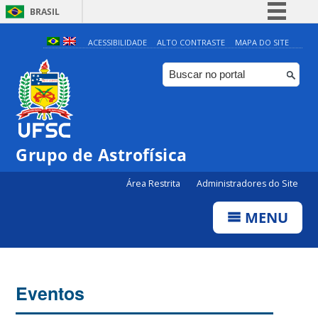
BRASIL
Simplifique!
ACESSIBILIDADE
ALTO CONTRASTE
MAPA DO SITE
Comunica BR
Participe
Acesso à informação
Legislação
Grupo de Astrofísica
Canais
Área Restrita
Administradores do Site
MENU
Eventos