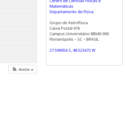
Centro de Ciências Físicas e
Matemáticas
Departamento de Física
Grupo de Astrofísica
Caixa Postal 476
Campus Universitário 88040-900
Florianópolis – SC – BRASIL
27.599056 S, 48.523472 W
Assinar