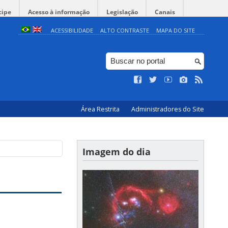
cipe
Acesso à informação
Legislação
Canais
ACESSIBILIDADE
ALTO CONTRASTE
MAPA DO SITE
Área Restrita
Administradores do Site
Imagem do dia