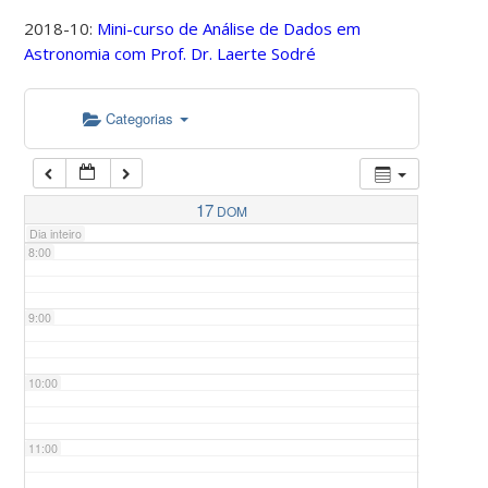
2018-10:
Mini-curso de Análise de Dados em
Astronomia com Prof. Dr. Laerte Sodré
5:00
Categorias
6:00
7:00
17
DOM
Dia inteiro
8:00
9:00
10:00
11:00