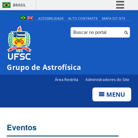
BRASIL
Simplifique!
ACESSIBILIDADE
ALTO CONTRASTE
MAPA DO SITE
Comunica BR
Participe
Acesso à informação
Legislação
0:00
Grupo de Astrofísica
Canais
Área Restrita
Administradores do Site
1:00
MENU
2:00
3:00
Eventos
4:00