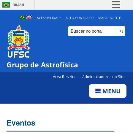
BRASIL
Simplifique!
ACESSIBILIDADE
ALTO CONTRASTE
MAPA DO SITE
Comunica BR
Participe
Acesso à informação
Legislação
0:00
Grupo de Astrofísica
Canais
Área Restrita
Administradores do Site
1:00
MENU
2:00
3:00
Eventos
4:00