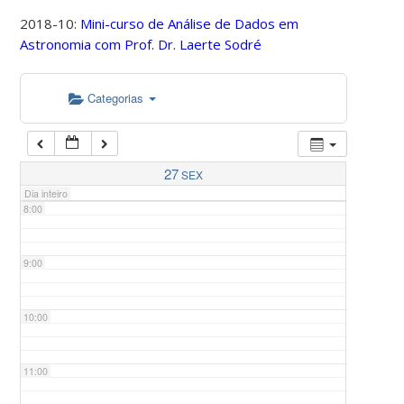
2018-10:
Mini-curso de Análise de Dados em
Astronomia com Prof. Dr. Laerte Sodré
5:00
Categorias
6:00
7:00
27
SEX
Dia inteiro
8:00
9:00
10:00
11:00