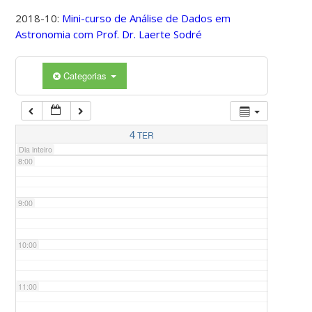
2018-10:
Mini-curso de Análise de Dados em
Astronomia com Prof. Dr. Laerte Sodré
5:00
Categorias
6:00
7:00
4
TER
Dia inteiro
8:00
9:00
10:00
11:00