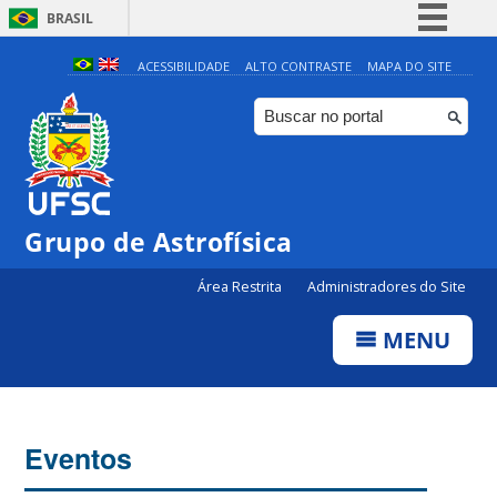
BRASIL
Simplifique!
ACESSIBILIDADE
ALTO CONTRASTE
MAPA DO SITE
Comunica BR
Participe
Acesso à informação
Legislação
0:00
Grupo de Astrofísica
Canais
Área Restrita
Administradores do Site
1:00
MENU
2:00
3:00
Eventos
4:00