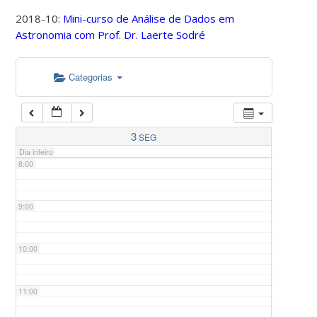
2018-10:
Mini-curso de Análise de Dados em
Astronomia com Prof. Dr. Laerte Sodré
5:00
Categorias
6:00
7:00
3
SEG
Dia inteiro
8:00
9:00
10:00
11:00