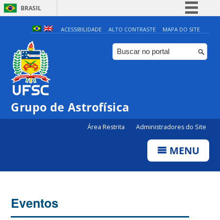
BRASIL
Simplifique!
ACESSIBILIDADE
ALTO CONTRASTE
MAPA DO SITE
Comunica BR
Participe
Acesso à informação
Legislação
0:00
Grupo de Astrofísica
Canais
Área Restrita
Administradores do Site
1:00
MENU
2:00
3:00
Eventos
4:00