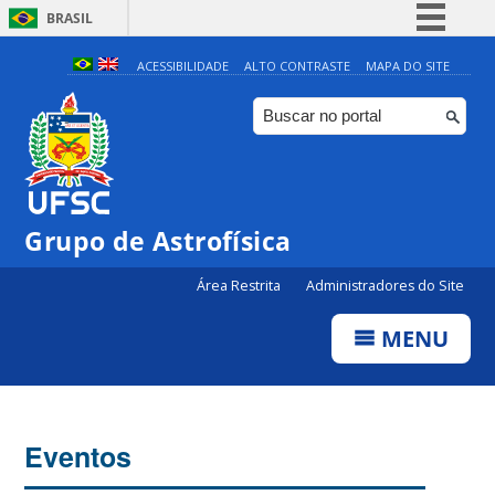
BRASIL
Simplifique!
ACESSIBILIDADE
ALTO CONTRASTE
MAPA DO SITE
Comunica BR
Participe
Acesso à informação
Legislação
Grupo de Astrofísica
Canais
Área Restrita
Administradores do Site
MENU
Eventos