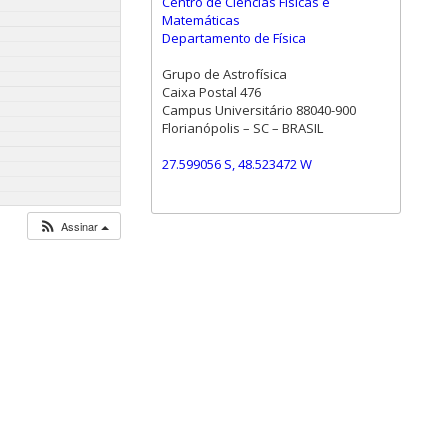
Centro de Ciências Físicas e
Matemáticas
Departamento de Física
Grupo de Astrofísica
Caixa Postal 476
Campus Universitário 88040-900
Florianópolis – SC – BRASIL
27.599056 S, 48.523472 W
Assinar