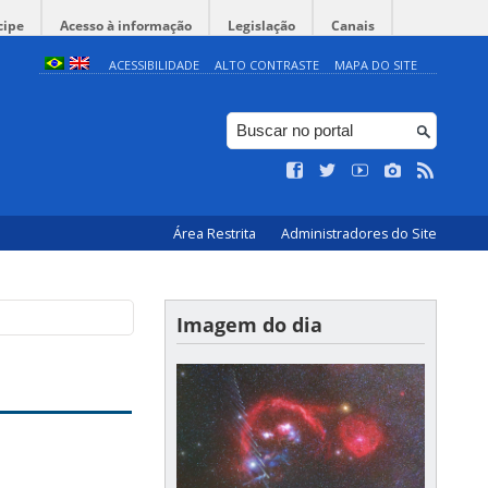
cipe
Acesso à informação
Legislação
Canais
ACESSIBILIDADE
ALTO CONTRASTE
MAPA DO SITE
Área Restrita
Administradores do Site
Imagem do dia