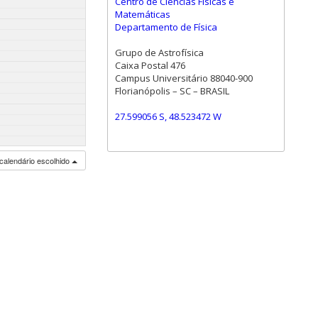
Centro de Ciências Físicas e
Matemáticas
Departamento de Física
Grupo de Astrofísica
Caixa Postal 476
Campus Universitário 88040-900
Florianópolis – SC – BRASIL
27.599056 S, 48.523472 W
calendário escolhido