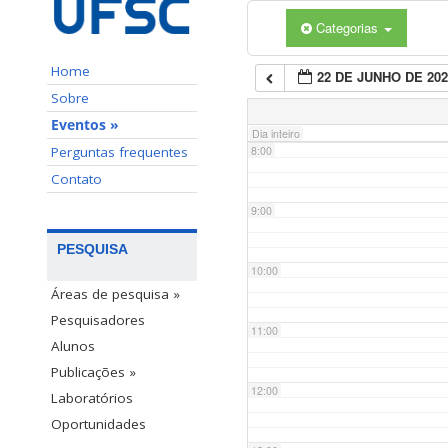
Categorias
6:00
Home
22 DE JUNHO DE 202
7:00
Sobre
Eventos »
Dia inteiro
Perguntas frequentes
8:00
Contato
9:00
PESQUISA
10:00
Áreas de pesquisa »
Pesquisadores
11:00
Alunos
Publicações »
12:00
Laboratórios
Oportunidades