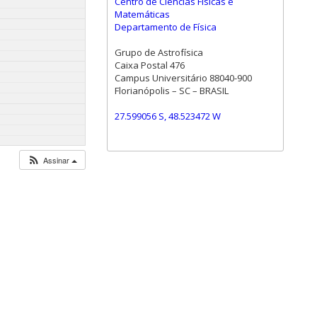
Centro de Ciências Físicas e
Matemáticas
Departamento de Física
Grupo de Astrofísica
Caixa Postal 476
Campus Universitário 88040-900
Florianópolis – SC – BRASIL
27.599056 S, 48.523472 W
Assinar