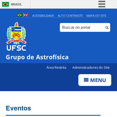
BRASIL
Simplifique!
ACESSIBILIDADE
ALTO CONTRASTE
MAPA DO SITE
Comunica BR
Participe
Acesso à informação
Legislação
Grupo de Astrofísica
Canais
Área Restrita
Administradores do Site
MENU
Eventos