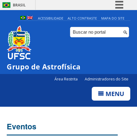
BRASIL
Simplifique!
ACESSIBILIDADE
ALTO CONTRASTE
MAPA DO SITE
Comunica BR
Participe
Acesso à informação
Legislação
0:00
Grupo de Astrofísica
Canais
Área Restrita
Administradores do Site
1:00
MENU
2:00
3:00
Eventos
4:00