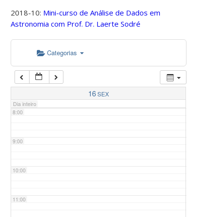
2018-10:
Mini-curso de Análise de Dados em
Astronomia com Prof. Dr. Laerte Sodré
5:00
Categorias
6:00
7:00
16
SEX
Dia inteiro
8:00
9:00
10:00
11:00